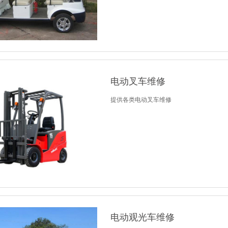
电动叉车维修
提供各类电动叉车维修
电动观光车维修