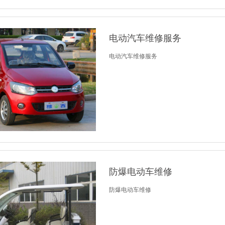
电动汽车维修服务
电动汽车维修服务
防爆电动车维修
防爆电动车维修