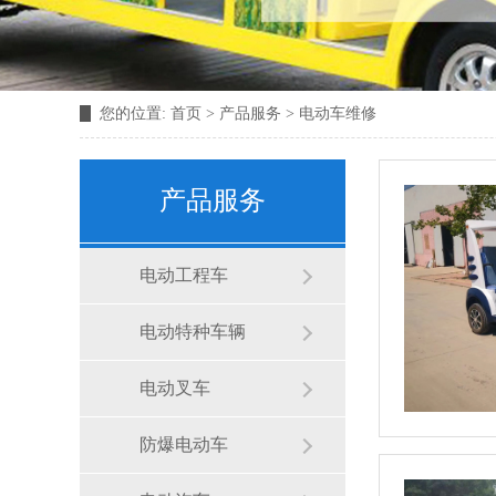
您的位置:
首页
>
产品服务
>
电动车维修
产品服务
电动工程车
电动特种车辆
电动叉车
防爆电动车