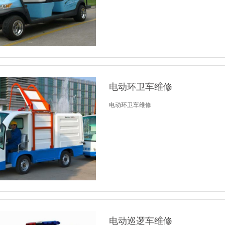
电动环卫车维修
电动环卫车维修
电动巡逻车维修