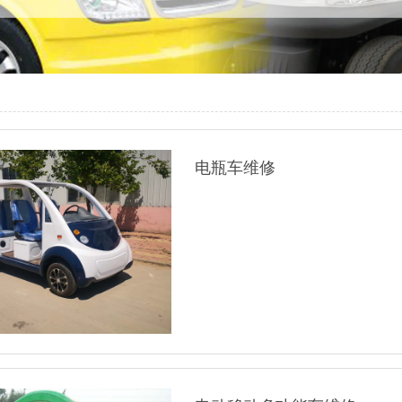
电瓶车维修