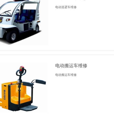
电动巡逻车维修
电动搬运车维修
电动搬运车维修