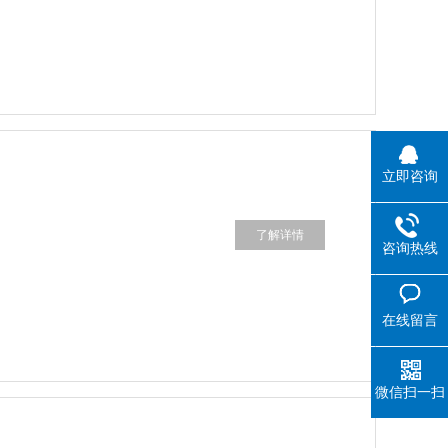
立即咨询
了解详情
咨询热线
在线留言
微信扫一扫