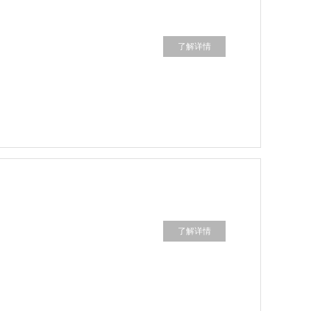
了解详情
了解详情